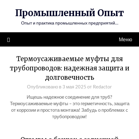
Перейти
Промышленный Опыт
к
содержимому
Опыт и практика промышленных предприятий…
Меню
Термоусаживаемые муфты для
трубопроводов: надежная защита и
долговечность
Опубликовано в
3 мая 2025
от
Redactor
Ищешь надежное соединение для труб?
Термоусаживаемые муфты – это герметичность, защита
от коррозии и простота монтажа! Забудь о проблемах с
трубопроводом!