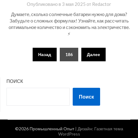
Опубликовано в
3 мая 2025
от
Redactor
Думаете, сколько солнечные батареи нужно для дома?
Забудьте о сложных формулах! Узнайте, как рассчитать
оптимальное количество и сэкономить на электричестве.
⚡
Пагинация
Назад
186
Далее
записей
ПОИСК
Поиск
©2026 Промышленный Опыт
| Дизайн:
Газетная тема
WordPress