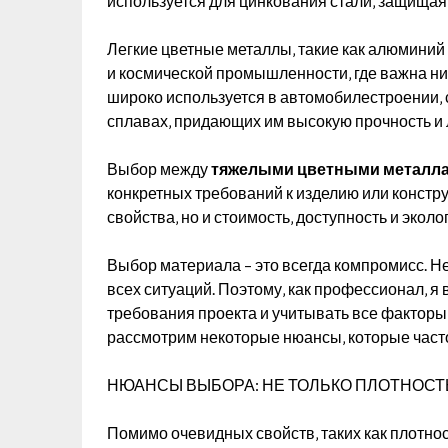
используется для цинкования стали‚ защищая 
Легкие цветные металлы‚ такие как алюминий
и космической промышленности‚ где важна ни
широко используется в автомобилестроении‚ 
сплавах‚ придающих им высокую прочность и 
Выбор между
тяжелыми цветными металла
конкретных требований к изделию или констр
свойства‚ но и стоимость‚ доступность и эколо
Выбор материала – это всегда компромисс. Н
всех ситуаций. Поэтому‚ как профессионал‚ 
требования проекта и учитывать все факторы
рассмотрим некоторые нюансы‚ которые часто
НЮАНСЫ ВЫБОРА: НЕ ТОЛЬКО ПЛОТНОСТ
Помимо очевидных свойств‚ таких как плотнос