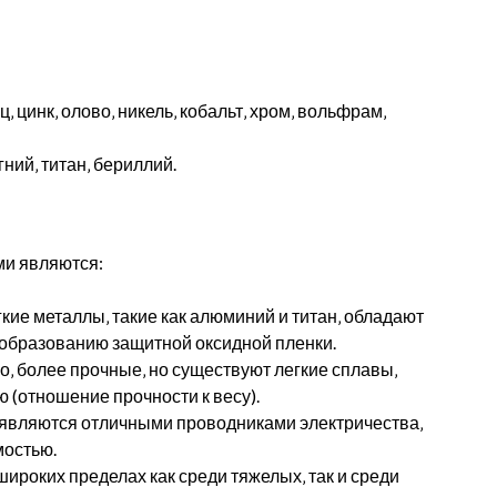
‚ цинк‚ олово‚ никель‚ кобальт‚ хром‚ вольфрам‚
ний‚ титан‚ бериллий.
ми являются:
кие металлы‚ такие как алюминий и титан‚ обладают
 образованию защитной оксидной пленки.
‚ более прочные‚ но существуют легкие сплавы‚
(отношение прочности к весу).
являются отличными проводниками электричества‚
мостью.
ироких пределах как среди тяжелых‚ так и среди