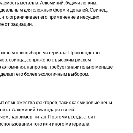
аемость металла. Алюминий‚ будучи легким‚
 идеальным для сложных форм и деталей. Свинец‚
‚ что ограничивает его применение в несущих
е от радиации.
 важным при выборе материала. Производство
ер‚ свинца‚ сопряжено с высоким риском
 алюминия‚ напротив‚ требует значительно меньше
о делает его более экологичным выбором.
ит от множества факторов‚ таких как мировые цены
новка. Алюминий‚ благодаря своей
чем‚ например‚ титан. Поэтому всегда стоит
спользования того или иного материала.