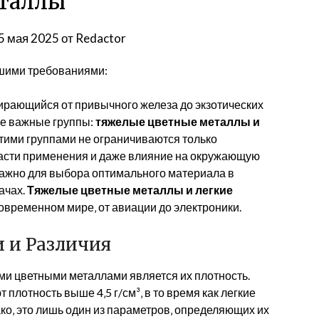
таллы
5 мая 2025
от
Redactor
ашими требованиями:
ирающийся от привычного железа до экзотических
ве важные группы:
тяжелые цветные металлы и
этими группами не ограничиваются только
ласти применения и даже влияние на окружающую
важно для выбора оптимального материала в
ачах.
Тяжелые цветные металлы и легкие
овременном мире‚ от авиации до электроники.
 и Различия
и цветными металлами является их плотность.
плотность выше 4‚5 г/см³‚ в то время как легкие
ко‚ это лишь один из параметров‚ определяющих их