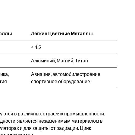
таллы
Легкие Цветные Металлы
< 4.5
Алюминий‚ Магний‚ Титан
ика‚
Авиация‚ автомобилестроение‚
тия
спортивное оборудование
уются в различных отраслях промышленности.
одности‚ является незаменимым материалом в
уляторах и для защиты от радиации. Цинк