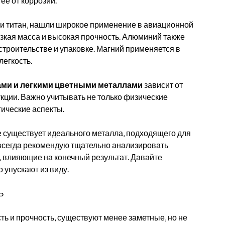
ее от коррозии.
 и титан‚ нашли широкое применение в авиационной
зкая масса и высокая прочность. Алюминий также
строительстве и упаковке. Магний применяется в
легкость.
ми и легкими цветными металлами
зависит от
укции. Важно учитывать не только физические
гические аспекты.
е существует идеального металла‚ подходящего для
я всегда рекомендую тщательно анализировать
‚ влияющие на конечный результат. Давайте
 упускают из виду.
Ь
ть и прочность‚ существуют менее заметные‚ но не