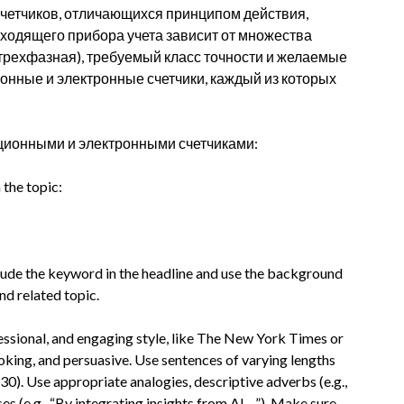
четчиков, отличающихся принципом действия,
ходящего прибора учета зависит от множества
 трехфазная), требуемый класс точности и желаемые
нные и электронные счетчики, каждый из которых
ционными и электронными счетчиками:
 the topic:
clude the keyword in the headline and use the background
nd related topic.
ofessional, and engaging style, like The New York Times or
oking, and persuasive. Use sentences of varying lengths
). Use appropriate analogies, descriptive adverbs (e.g.,
ses (e.g., “By integrating insights from AI…”). Make sure