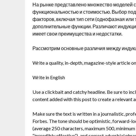
На рынке представлено множество моделей с
функциональностью и стоимостью. Выбор под
факторов, включая тип сети (однофазная или
дополнительные функции. Различают индукцио
имеет свои преимущества и недостатки.
Рассмотрим основные различия между индук
Write a quality, in-depth, magazine-style article on
Write in English
Use a clickbait and catchy headline. Be sure to in
content added with this post to create a relevant a
Make sure the text is written in a journalistic, pr
Forbes. The tone should be optimistic, forward-lo
(average 250 characters, maximum 500, minimum 30
“incredibly effective”), and correct adverbial phra