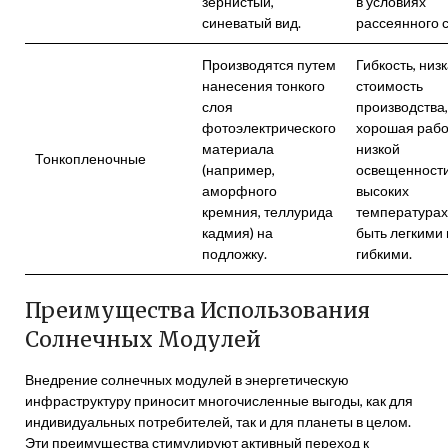
зернистый,
в условиях
синеватый вид.
рассеянного с
Производятся путем
Гибкость, низ
нанесения тонкого
стоимость
слоя
производства,
фотоэлектрического
хорошая рабо
материала
низкой
Тонкопленочные
(например,
освещенности
аморфного
высоких
кремния, теллурида
температурах,
кадмия) на
быть легкими 
подложку.
гибкими.
Преимущества Использования
Солнечных Модулей
Внедрение солнечных модулей в энергетическую
инфраструктуру приносит многочисленные выгоды, как для
индивидуальных потребителей, так и для планеты в целом.
Эти преимущества стимулируют активный переход к