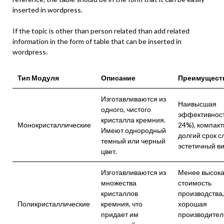
inserted in wordpress.
If the topic is other than person related than add related
information in the form of table that can be inserted in
wordpress.
Тип Модуля
Описание
Преимущест
Изготавливаются из
Наивысшая
одного, чистого
эффективност
кристалла кремния.
Монокристаллические
24%), компакт
Имеют однородный
долгий срок с
темный или черный
эстетичный ви
цвет.
Изготавливаются из
Менее высок
множества
стоимость
кристаллов
производства,
Поликристаллические
кремния, что
хорошая
придает им
производител