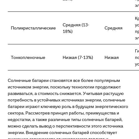
э
К
Средняя (13-
у
Поликристаллические
Средняя
18%)
п
э
Г
Тонкопленочные
Низкая (7-13%)
Низкая
п
у
Солнечные батареи становятся все более популярным
источником энергии, поскольку технологии продолжают
развиваться, а стоимость снижается. Учитывая растущую
потребность в устойчивых источниках энергии, солнечные
батареи играют ключевую роль в будущем энергетического
сектора. Рассмотрев принцип работы, преимущества и
недостатки, а также различные типы солнечных батарей,
можно сделать вывод о перспективности этого источника
энергии. Внедрение солнечных батарей способствует
снижению зависимости от ископаемого топлива и