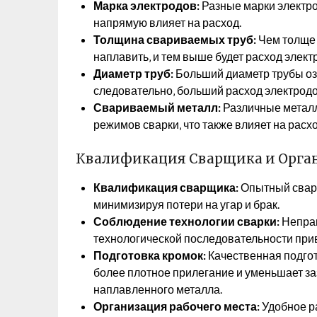
Марка электродов:
Разные марки электро
напрямую влияет на расход.
Толщина свариваемых труб:
Чем толще 
наплавить‚ и тем выше будет расход элект
Диаметр труб:
Больший диаметр трубы оз
следовательно‚ больший расход электродо
Свариваемый металл:
Различные металл
режимов сварки‚ что также влияет на расхо
Квалификация Сварщика и Орган
Квалификация сварщика:
Опытный сварщ
минимизируя потери на угар и брак.
Соблюдение технологии сварки:
Неправ
технологической последовательности прив
Подготовка кромок:
Качественная подго
более плотное прилегание и уменьшает за
наплавленного металла.
Организация рабочего места:
Удобное р