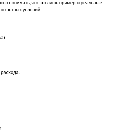
но понимать‚ что это лишь пример‚ и реальные
конкретных условий.
ва)
 расхода.
и