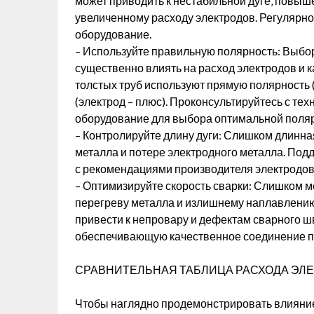
может приводить к нестабильной дуге‚ повыше
увеличенному расходу электродов. Регулярн
оборудование.
– Используйте правильную полярность: Выбо
существенно влиять на расход электродов и к
толстых труб используют прямую полярность (э
(электрод – плюс). Проконсультируйтесь с те
оборудование для выбора оптимальной поляр
– Контролируйте длину дуги: Слишком длинн
металла и потере электродного металла. Под
с рекомендациями производителя электродов
– Оптимизируйте скорость сварки: Слишком м
перегреву металла и излишнему наплавлению
привести к непровару и дефектам сварного ш
обеспечивающую качественное соединение п
СРАВНИТЕЛЬНАЯ ТАБЛИЦА РАСХОДА ЭЛЕ
Чтобы наглядно продемонстрировать влияние