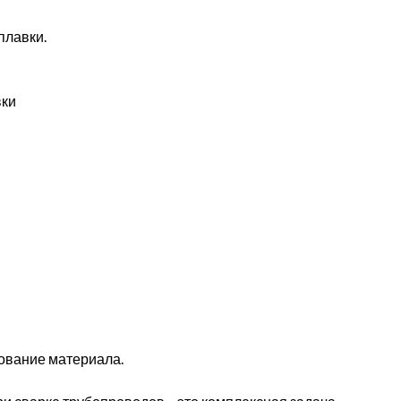
плавки.
вки
ование материала.