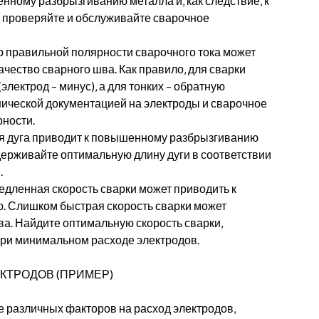
нному разбрызгиванию металла и‚ как следствие‚ к
о проверяйте и обслуживайте сварочное
р правильной полярности сварочного тока может
ачество сварного шва. Как правило‚ для сварки
лектрод – минус)‚ а для тонких – обратную
хнической документацией на электроды и сварочное
ности.
ая дуга приводит к повышенному разбрызгиванию
держивайте оптимальную длину дуги в соответствии
.
едленная скорость сварки может приводить к
. Слишком быстрая скорость сварки может
ва. Найдите оптимальную скорость сварки‚
ри минимальном расходе электродов.
КТРОДОВ (ПРИМЕР)
 различных факторов на расход электродов‚