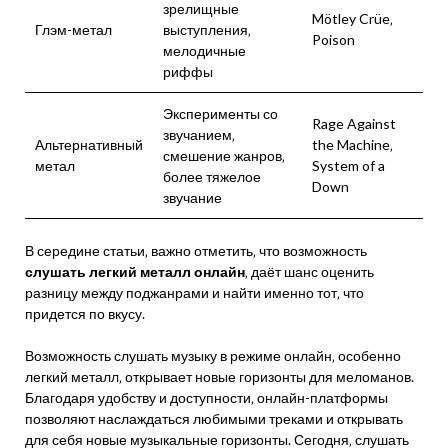
зрелищные
Mötley Crüe‚
Глэм-метал
выступления‚
Poison
мелодичные
риффы
Эксперименты со
Rage Against
звучанием‚
Альтернативный
the Machine‚
смешение жанров‚
метал
System of a
более тяжелое
Down
звучание
В середине статьи‚ важно отметить‚ что возможность
слушать легкий металл онлайн
‚ даёт шанс оценить
разницу между поджанрами и найти именно тот‚ что
придется по вкусу.
Возможность слушать музыку в режиме онлайн‚ особенно
легкий металл‚ открывает новые горизонты для меломанов.
Благодаря удобству и доступности‚ онлайн-платформы
позволяют наслаждаться любимыми треками и открывать
для себя новые музыкальные горизонты. Сегодня‚ слушать