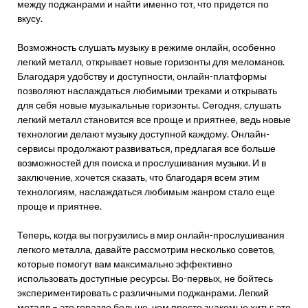
между поджанрами и найти именно тот‚ что придется по
вкусу.
Возможность слушать музыку в режиме онлайн‚ особенно
легкий металл‚ открывает новые горизонты для меломанов.
Благодаря удобству и доступности‚ онлайн-платформы
позволяют наслаждаться любимыми треками и открывать
для себя новые музыкальные горизонты. Сегодня‚ слушать
легкий металл становится все проще и приятнее‚ ведь новые
технологии делают музыку доступной каждому. Онлайн-
сервисы продолжают развиваться‚ предлагая все больше
возможностей для поиска и прослушивания музыки. И в
заключение‚ хочется сказать‚ что благодаря всем этим
технологиям‚ наслаждаться любимым жанром стало еще
проще и приятнее.
Теперь‚ когда вы погрузились в мир онлайн-прослушивания
легкого металла‚ давайте рассмотрим несколько советов‚
которые помогут вам максимально эффективно
использовать доступные ресурсы. Во-первых‚ не бойтесь
экспериментировать с различными поджанрами. Легкий
металл – это гораздо больше‚ чем просто знакомые хиты; это