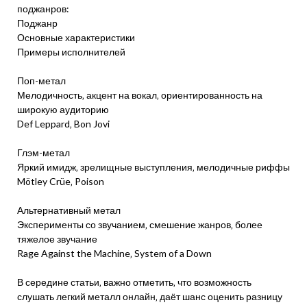
поджанров:
Поджанр
Основные характеристики
Примеры исполнителей
Поп-метал
Мелодичность‚ акцент на вокал‚ ориентированность на
широкую аудиторию
Def Leppard‚ Bon Jovi
Глэм-метал
Яркий имидж‚ зрелищные выступления‚ мелодичные риффы
Mötley Crüe‚ Poison
Альтернативный метал
Эксперименты со звучанием‚ смешение жанров‚ более
тяжелое звучание
Rage Against the Machine‚ System of a Down
В середине статьи‚ важно отметить‚ что возможность
слушать легкий металл онлайн‚ даёт шанс оценить разницу