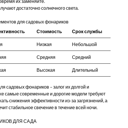
овремя их заменяйте.
лучают достаточно солнечного света.
ементов для садовых фонариков
ктивность
Стоимость
Срок службы
ая
Низкая
Небольшой
няя
Средняя
Средний
кая
Высокая
Длительный
я садовых фонариков – залог их долгой и
аже самые современные и дорогие модели требуют
жать снижения эффективности из-за загрязнений, а
ит стабильное свечение в течение всей ночи.
ИКОВ ДЛЯ САДА